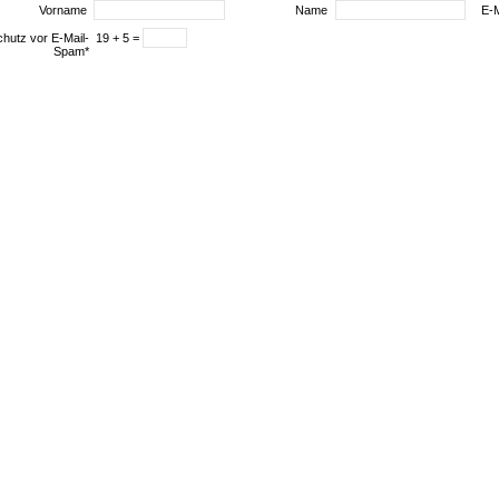
Vorname
Name
E-
19 + 5 =
hutz vor E-Mail-
Spam*