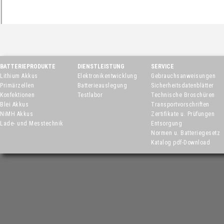
BATTERIEPRODUKTE
DIENSTLEISTUNG
SERVICE
Lithium Akkus
Elektronikentwicklung
Gebrauchsanweisungen
Primärzellen
Batterieauslegung
Sicherheitsdatenblätter
Konfektionen
Testlabor
Technische Broschüren
Blei Akkus
Transportvorschriften
NiMH Akkus
Zertifikate u. Prüfungen
Lade- und Messtechnik
Entsorgung
Normen u. Batteriegesetz
Katalog pdf-Download