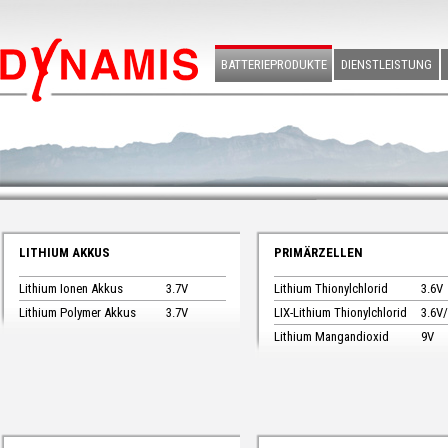
BATTERIEPRODUKTE
DIENSTLEISTUNG
LITHIUM AKKUS
PRIMÄRZELLEN
Lithium Ionen Akkus
3.7V
Lithium Thionylchlorid
3.6V
Lithium Polymer Akkus
3.7V
LIX-Lithium Thionylchlorid
3.6V
Lithium Mangandioxid
9V