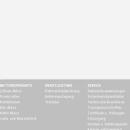
BATTERIEPRODUKTE
DIENSTLEISTUNG
SERVICE
Lithium Akkus
Elektronikentwicklung
Gebrauchsanweisungen
Primärzellen
Batterieauslegung
Sicherheitsdatenblätter
Konfektionen
Testlabor
Technische Broschüren
Blei Akkus
Transportvorschriften
NiMH Akkus
Zertifikate u. Prüfungen
Lade- und Messtechnik
Entsorgung
Normen u. Batteriegesetz
Katalog pdf-Download