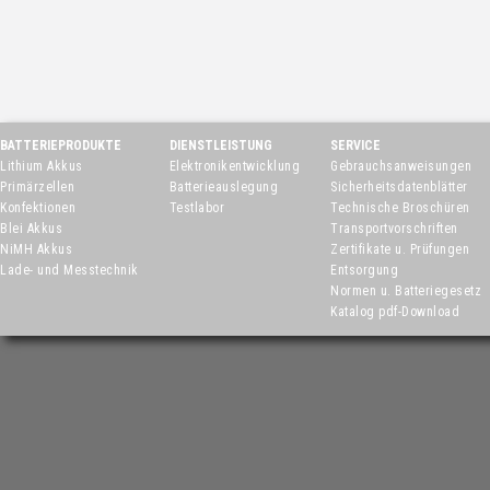
BATTERIEPRODUKTE
DIENSTLEISTUNG
SERVICE
Lithium Akkus
Elektronikentwicklung
Gebrauchsanweisungen
Primärzellen
Batterieauslegung
Sicherheitsdatenblätter
Konfektionen
Testlabor
Technische Broschüren
Blei Akkus
Transportvorschriften
NiMH Akkus
Zertifikate u. Prüfungen
Lade- und Messtechnik
Entsorgung
Normen u. Batteriegesetz
Katalog pdf-Download